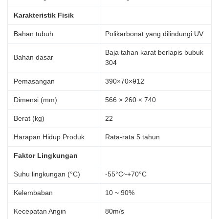
Karakteristik Fisik
Bahan tubuh
Polikarbonat yang dilindungi UV
Baja tahan karat berlapis bubuk
Bahan dasar
304
Pemasangan
390×70×θ12
Dimensi (mm)
566 × 260 × 740
Berat (kg)
22
Harapan Hidup Produk
Rata-rata 5 tahun
Faktor Lingkungan
Suhu lingkungan (°C)
-55°C~+70°C
Kelembaban
10 ~ 90%
Kecepatan Angin
80m/s