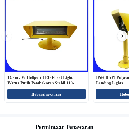
120lm / W Heliport LED Flood Light
IP66 HAPI Polycar
Warna Putih Pembakaran Stabil 110-
Landing Lights
240VAC
Hubungi sekarang
Hubu
Permintaan Penawaran