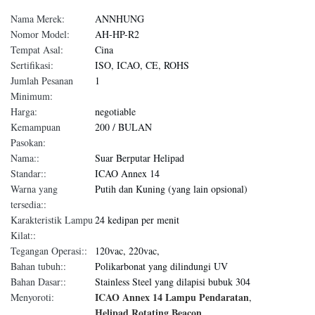
Nama Merek:
ANNHUNG
Nomor Model:
AH-HP-R2
Tempat Asal:
Cina
Sertifikasi:
ISO, ICAO, CE, ROHS
Jumlah Pesanan
1
Minimum:
Harga:
negotiable
Kemampuan
200 / BULAN
Pasokan:
Nama::
Suar Berputar Helipad
Standar::
ICAO Annex 14
Warna yang
Putih dan Kuning (yang lain opsional)
tersedia::
Karakteristik Lampu
24 kedipan per menit
Kilat::
Tegangan Operasi::
120vac, 220vac,
Bahan tubuh::
Polikarbonat yang dilindungi UV
Bahan Dasar::
Stainless Steel yang dilapisi bubuk 304
ICAO Annex 14 Lampu Pendaratan
Menyoroti:
,
Helipad Rotating Beacon