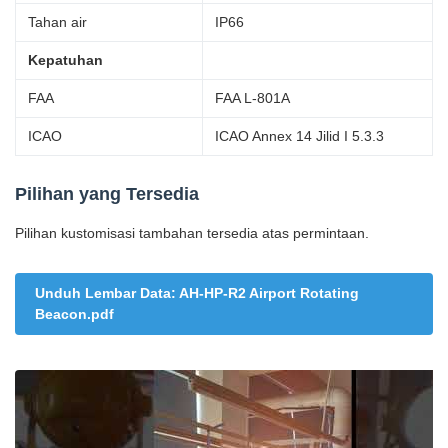
Tahan air
IP66
Kepatuhan
FAA
FAA L-801A
ICAO
ICAO Annex 14 Jilid I 5.3.3
Pilihan yang Tersedia
Pilihan kustomisasi tambahan tersedia atas permintaan.
Unduh Lembar Data: AH-HP-R2 Airport Rotating
Beacon.pdf