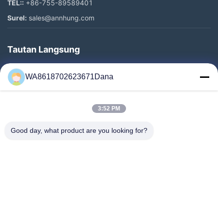
TEL::
+86-755-89589401
Surel:
sales@annhung.com
Tautan Langsung
Rumah
WA8618702623671Dana
Produk
Video
3:52 PM
Tentang Kami
Tur Pabrik
Good day, what product are you looking for?
Kontrol Kualitas
Hubungi Kami
Berita
Kasus