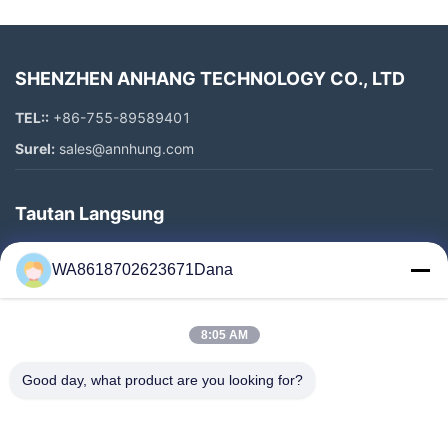
SHENZHEN ANHANG TECHNOLOGY CO., LTD
TEL::
+86-755-89589401
Surel:
sales@annhung.com
Tautan Langsung
Rumah
WA8618702623671Dana
Produk
Video
8:05 AM
Tentang Kami
Tur Pabrik
Good day, what product are you looking for?
Kontrol Kualitas
Hubungi Kami