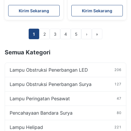
Penerbangan Transmisi
Standar ICAO FAA
Efisiensi Tinggi
dengan LED Intensitas
Kirim Sekarang
Kirim Sekarang
Tinggi CREE dan
Intensitas 2000cd untuk
Menara
1
2
3
4
5
›
»
Semua Kategori
Lampu Obstruksi Penerbangan LED
206
Lampu Obstruksi Penerbangan Surya
127
Lampu Peringatan Pesawat
47
Pencahayaan Bandara Surya
80
Lampu Helipad
221