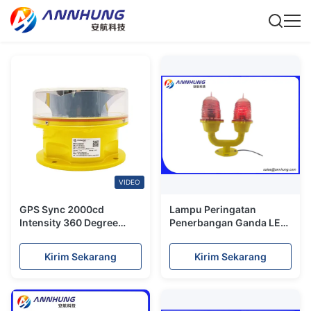
VIDEO
GPS Sync 2000cd
Lampu Peringatan
Intensity 360 Degree
Penerbangan Ganda LED
Output Horizontal Lampu
Merah Mode Steady Atau
Penghalang
Flash
Kirim Sekarang
Kirim Sekarang
Penerbangan Lampu
Peringatan Pesawat