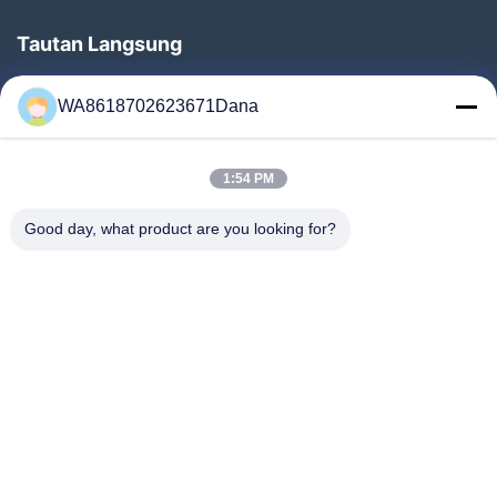
Tautan Langsung
Rumah
WA8618702623671Dana
Produk
Video
1:54 PM
Tentang Kami
Tur Pabrik
Good day, what product are you looking for?
Kontrol Kualitas
Hubungi Kami
Berita
Kasus
Follow Us