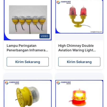
VIDEO
Lampu Peringatan
High Chimney Double
Penerbangan Inframerah
Aviation Waring Light
32.5cd 10cd 3W Untuk
Flashing Red Main -
Menara
Standby Way
Kirim Sekarang
Kirim Sekarang