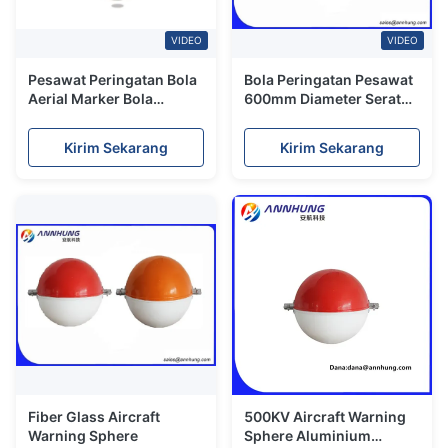
VIDEO
VIDEO
Pesawat Peringatan Bola
Bola Peringatan Pesawat
Aerial Marker Bola
600mm Diameter Serat
dengan stainless steel
Kaca Diperkuat Resin
304 Fasteners 3mm tebal
Poliester
Kirim Sekarang
Kirim Sekarang
dan berat 6,9Kg
Fiber Glass Aircraft
500KV Aircraft Warning
Warning Sphere
Sphere Aluminium