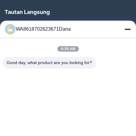
Tautan Langsung
Rumah
WA8618702623671Dana
Produk
Video
6:39 AM
Tentang Kami
Tur Pabrik
Good day, what product are you looking for?
Kontrol Kualitas
Hubungi Kami
Berita
Kasus
Follow Us