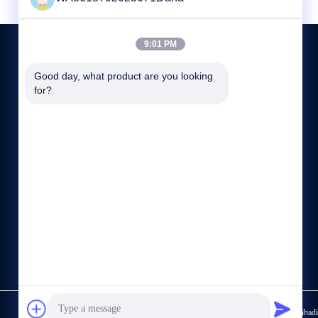
9:01 PM
Good day, what product are you looking 
HUBUNGI KAMI
for?
+86-755-89589401
8:30-18:00
sales@annhung.com
Ruang 801, Gedung 1, No. 6, Jalan Jinlong 1, Komunitas
Baolong, Jalan Baolong, Distrik Longgang, Shenzhen,
Provinsi Guangdong, RRC 518118
Kebijakan pribadi