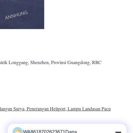
istrik Longgang, Shenzhen, Provinsi Guangdong, RRC
angan Surya, Penerangan Heliport, Lampu Landasan Pacu
WA8618702623671Dana