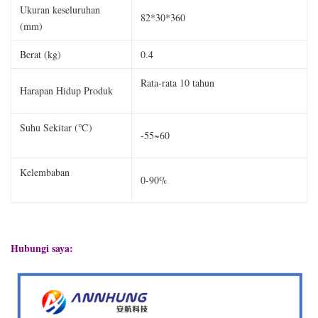
Ukuran keseluruhan
82*30*360
(mm)
Berat (kg)
0.4
Rata-rata 10 tahun
Harapan Hidup Produk
Suhu Sekitar (℃)
-55~60
Kelembaban
0-90%
Hubungi saya: