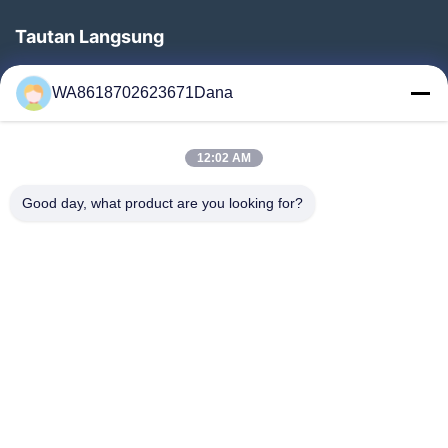
Tautan Langsung
Rumah
WA8618702623671Dana
Produk
Video
12:02 AM
Tentang Kami
Tur Pabrik
Good day, what product are you looking for?
Kontrol Kualitas
Hubungi Kami
Berita
Kasus
Follow Us