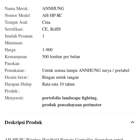
Nama Merek:
ANNHUNG
Nomor Model:
AH-HP-RC
Tempat Asal:
Cina
Sertifikasi:
CE, RoHS
Jumlah Pesanan
1
Minimum:
Harga:
1-900
Kemampuan
500 lembar per bulan
Pasokan:
Pemakaian::
Untuk semua lampu ANNHUNG surya / portabel
Desain berat::
Ringan untuk tangan
Harapan Hidup
Rata-rata 10 tahun
Produk::
portofolio landscape lighting
Menyoroti:
,
produk pencahayaan perimeter
Deskripsi Produk
AH-HP-RC Wireless Handheld Remote Controller digunakan untuk