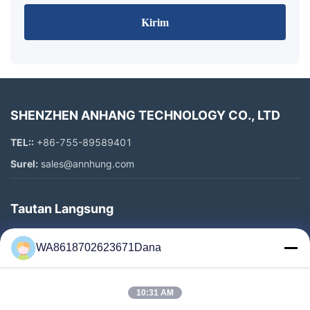
Kirim
SHENZHEN ANHANG TECHNOLOGY CO., LTD
TEL::
+86-755-89589401
Surel:
sales@annhung.com
Tautan Langsung
Rumah
WA8618702623671Dana
Produk
Video
10:31 AM
Tentang Kami