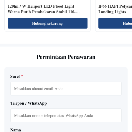
120lm / W Heliport LED Flood Light
IP66 HAPI Polycar
Warna Putih Pembakaran Stabil 110-
Landing Lights
240VAC
Hubungi sekarang
Hubu
Permintaan Penawaran
Surel
*
Telepon / WhatsApp
Nama