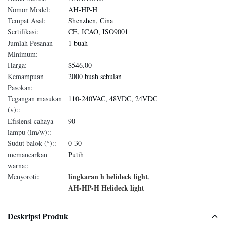
Nomor Model:
AH-HP-H
Tempat Asal:
Shenzhen, Cina
Sertifikasi:
CE, ICAO, ISO9001
Jumlah Pesanan
1 buah
Minimum:
Harga:
$546.00
Kemampuan
2000 buah sebulan
Pasokan:
Tegangan masukan
110-240VAC, 48VDC, 24VDC
(v)::
Efisiensi cahaya
90
lampu (lm/w)::
Sudut balok (°)::
0-30
memancarkan
Putih
warna::
lingkaran h helideck light
Menyoroti:
,
AH-HP-H Helideck light
Deskripsi Produk