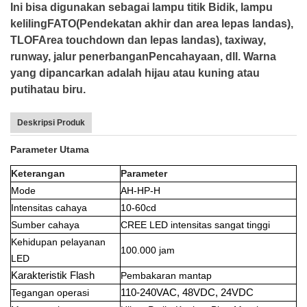
Ini bisa digunakan sebagai lampu titik Bidik, lampu
keliling
FATO(Pendekatan akhir dan area lepas landas),
TLOF
Area touchdown dan lepas landas), taxiway,
runway, jalur penerbangan
Pencahayaan, dll. Warna
yang dipancarkan adalah hijau atau kuning atau
putih
atau biru.
Deskripsi Produk
Parameter Utama
Keterangan
Parameter
Mode
AH-HP-H
Intensitas cahaya
10-60cd
Sumber cahaya
CREE LED intensitas sangat tinggi
Kehidupan pelayanan
100.000 jam
LED
Karakteristik Flash
Pembakaran mantap
Tegangan operasi
110-240VAC, 48VDC, 24VDC