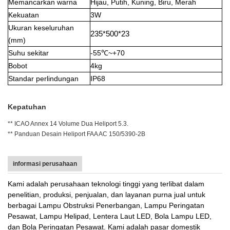
Memancarkan warna
Hijau, Putih, Kuning, Biru, Merah
Kekuatan
3W
Ukuran keseluruhan
235*500*23
(mm)
Suhu sekitar
-55℃~+70
Bobot
4kg
Standar perlindungan
IP68
Kepatuhan
** ICAO Annex 14 Volume Dua Heliport 5.3.
** Panduan Desain Heliport FAA AC 150/5390-2B
informasi perusahaan
Kami adalah perusahaan teknologi tinggi yang terlibat dalam
penelitian, produksi, penjualan, dan layanan purna jual untuk
berbagai Lampu Obstruksi Penerbangan, Lampu Peringatan
Pesawat, Lampu Helipad, Lentera Laut LED, Bola Lampu LED,
dan Bola Peringatan Pesawat. Kami adalah pasar domestik