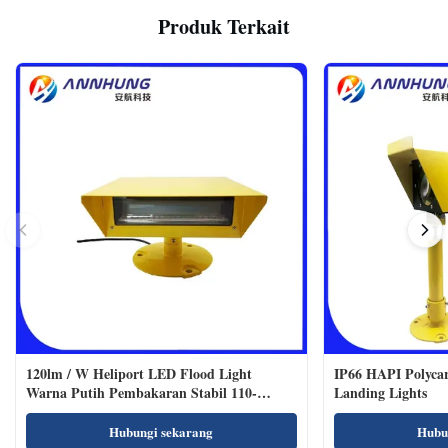
Produk Terkait
120lm / W Heliport LED Flood Light
IP66 HAPI Polycar
Warna Putih Pembakaran Stabil 110-
Landing Lights
240VAC
Hubungi sekarang
Hubu