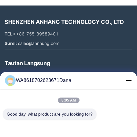
SHENZHEN ANHANG TECHNOLOGY CO., LTD
TEL::
+86-755-89589401
Surel:
sales@annhung.com
Tautan Langsung
Rumah
WA8618702623671Dana
Produk
Video
8:05 AM
Tentang Kami
Tur Pabrik
Good day, what product are you looking for?
Kontrol Kualitas
Hubungi Kami